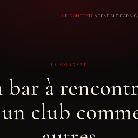
LE CONCEPT
L'AGENDA
LE BADA C
LE CONCEPT
 bar à rencontr
 un club comme
autres