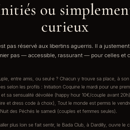
Initiés ou simplemen
curieux
st pas réservé aux libertins aguerris. Il a justemen
er pas — accessible, rassurant — pour celles et 
le, entre amis, ou seul·e ? Chacun y trouve sa place, à son
es selon les profils : Initiation Coquine le mardi pour une pre
 et sa sensualité dévoilée (happy hour 10€/couple avant 20h)
noire et dress code à choix), Tout le monde est permis le vend
a Nuit des Péchés le samedi (couples et femmes seules).
aller plus loin se fait sentir, le Bada Club, à Dardilly, ouvre le