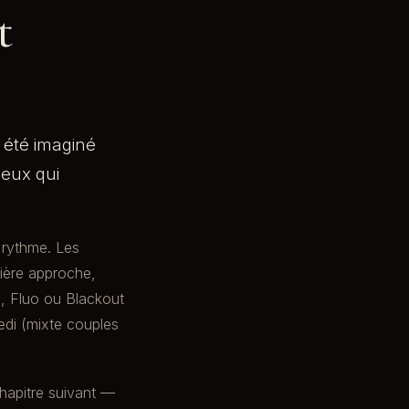
t
t été imaginé
ceux qui
 rythme. Les
mière approche,
, Fluo ou Blackout
redi (mixte couples
 chapitre suivant —