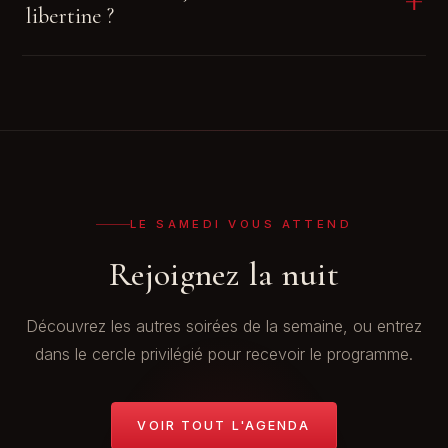
libertine ?
notre soirée la plus demandée.
Le mardi (Initiation Coquine) est plus indiqué pour une
première fois. Si vous tenez à venir le samedi, soyez à
l'aise avec l'idée d'une ambiance plus libre — et sachez
que rien ne vous sera jamais imposé.
LE SAMEDI VOUS ATTEND
Rejoignez la nuit
Découvrez les autres soirées de la semaine, ou entrez
dans le cercle privilégié pour recevoir le programme.
VOIR TOUT L'AGENDA