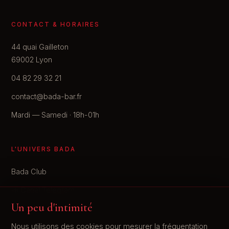
CONTACT & HORAIRES
44 quai Gailleton
69002 Lyon
04 82 29 32 21
contact@bada-bar.fr
Mardi — Samedi · 18h-01h
L'UNIVERS BADA
Bada Club
📣 Canal Telegram
Un peu d'intimité
Lieux-Libertins.com
Nous utilisons des cookies pour mesurer la fréquentation